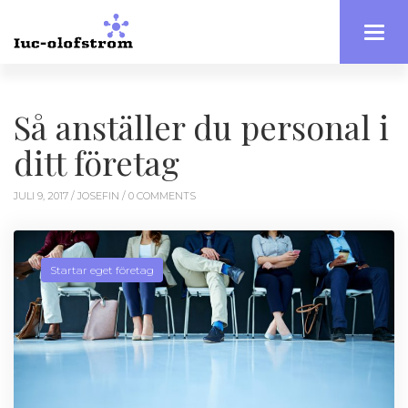
Toggl
navig
Så anställer du personal i
ditt företag
JULI 9, 2017 /
JOSEFIN
/ 0 COMMENTS
Startar eget företag