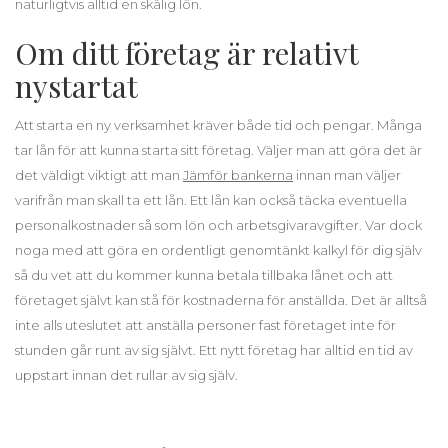
naturligtvis alltid en skälig lön.
Om ditt företag är relativt
nystartat
Att starta en ny verksamhet kräver både tid och pengar. Många
tar lån för att kunna starta sitt företag. Väljer man att göra det är
det väldigt viktigt att man
Jämför bankerna
innan man väljer
varifrån man skall ta ett lån. Ett lån kan också täcka eventuella
personalkostnader så som lön och arbetsgivaravgifter. Var dock
noga med att göra en ordentligt genomtänkt kalkyl för dig själv
så du vet att du kommer kunna betala tillbaka lånet och att
företaget självt kan stå för kostnaderna för anställda. Det är alltså
inte alls uteslutet att anställa personer fast företaget inte för
stunden går runt av sig självt. Ett nytt företag har alltid en tid av
uppstart innan det rullar av sig själv.