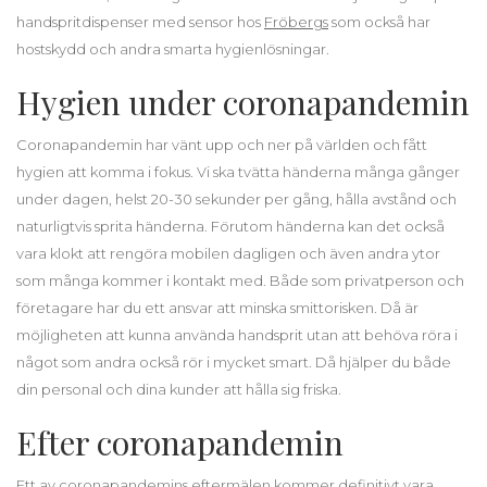
handspritdispenser med sensor hos
Fröbergs
som också har
hostskydd och andra smarta hygienlösningar.
Hygien under coronapandemin
Coronapandemin har vänt upp och ner på världen och fått
hygien att komma i fokus. Vi ska tvätta händerna många gånger
under dagen, helst 20-30 sekunder per gång, hålla avstånd och
naturligtvis sprita händerna. Förutom händerna kan det också
vara klokt att rengöra mobilen dagligen och även andra ytor
som många kommer i kontakt med. Både som privatperson och
företagare har du ett ansvar att minska smittorisken. Då är
möjligheten att kunna använda handsprit utan att behöva röra i
något som andra också rör i mycket smart. Då hjälper du både
din personal och dina kunder att hålla sig friska.
Efter coronapandemin
Ett av coronapandemins eftermälen kommer definitivt vara