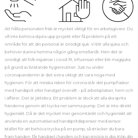
Att hålla personalen frisk är mycket viktigt för en arbetsgivare. Du
vill inte behöva skjuta upp projekt eller få problem på ett
område för att din personal är onödigt sjuk. Vi blir alla sjuka och
behöver stanna hemma någon gång emellanåt. Men det är
onödigt att folk insjuknar i covid-19, influensan eller blir magsjuka
på grund av bristande hygienrutiner. Just nu under
coronapandemin är det extra viktigt att vara noga med
hygienen. För att minska risken för corona står det pumpflaskor
med handsprit eller handgel överallt – på arbetsplatser, hem och
i affärer. Det är jättebra. Ett problem är dock att alla ska sprita
händerna genom att trycka ner samma pump. Det är inte direkt
hygieniskt. Då är det mycket mer genomtänkt och hygieniskt att
använda en automatiserad handspritdispenser med sensor.
Istället för att behöva trycka på en pump, så sträcker du bara
fram handen, får handgel i handen och kan smörja in dig. Köp din