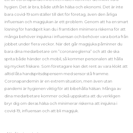
hygien. Det är bra, både utifrån hälsa och ekonomi. Det är inte
bara covid-19 som ställer till det för företag, även den årliga
influensan och magsjukan är ett problem. Genom att ha en smart
lösning för handsprit kan du i framtiden minimera riskerna för att
många behöver insjukna i influensan och behöver vara borta från
jobbet under flera veckor. När det går magsjuka påminner du
bara dina medarbetare om ”coronareglerna” och att de ska
sprita både händer och mobil, så kommer personalen att hålla
sig mycket friskare. Som företagare kan det rent av vara klokt att
alltid låta handspritsdispensern med sensor stå framme.
Coronapandemin är en extrem situation, men även utan
pandemi är hygienen viktig för att bibehålla hälsan. Många av
dina medarbetare kommer också uppskatta att du verkligen
bryr dig om deras hälsa och minimerar riskerna att insjukna i
covid-19, influensan och att bli magsjuk.