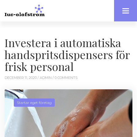
Toggl
navig
Investera i automatiska
handspritsdispensers för
frisk personal
DECEMBER 11, 2020 /
ADMIN
/ 0 COMMENTS
Startar eget företag